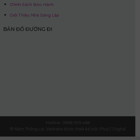
Chính Sách Bảo Hành
Giới Thiệu Nhà Sáng Lập
BẢN ĐỒ ĐƯỜNG ĐI
Hotline: 0968.509.468
© Nệm Thắng Lợi.
Website được thiết kế bởi:
PhucT Digital