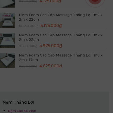
Giá
Giá
4.125.000
₫
8.250.000
₫
4.325.000₫.
gốc
hiện
là:
tại
Nệm Foam Cao Cấp Massage Thắng Lợi 1m6 x
8.250.000₫.
là:
2m x 22cm
4.125.000₫.
Giá
Giá
5.175.000
₫
10.350.000
₫
gốc
hiện
Nệm Foam Cao Cấp Massage Thắng Lợi 1m2 x
là:
tại
2m x 22cm
10.350.000₫.
là:
Giá
Giá
4.975.000
₫
9.950.000
₫
5.175.000₫.
gốc
hiện
Nệm Foam Cao Cấp Massage Thắng Lợi 1m8 x
là:
tại
2m x 17cm
9.950.000₫.
là:
Giá
Giá
4.625.000
₫
9.250.000
₫
4.975.000₫.
gốc
hiện
là:
tại
9.250.000₫.
là:
4.625.000₫.
Nệm Thắng Lợi
Nệm Cao Su Non