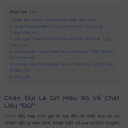
Mục lục
ẩn
1
Chăn Đũi Là Gì? Hiểu Rõ Về Chất Liệu “Đũi”
2
Ưu & Nhược Điểm Của Chăn Đũi Khi Sử Dụng
Trong Mùa Hè
3
Các Loại Chăn Đũi Phổ Biến và Mức Độ “Mát” Của
Từng Loại
4
Hướng Dẫn Cách Chọn Mua Chăn Đũi “Mát Chuẩn”
Cho Mùa Hè
5
Hướng Dẫn Giặt và Bảo Quản Chăn Đũi Giữ Độ Mát
và Bền Lâu
6
Kết Luận
Chăn Đũi Là Gì? Hiểu Rõ Về Chất
Liệu “Đũi”
Chăn
đũi, hay còn gọi là lụa đũi, là một loại vải tự
nhiên dệt từ kén tằm. Khác biệt với lụa tơ tằm truyền