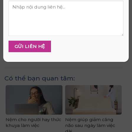
oi bức, mang lại năng lượng cho bạn mỗi ngày. Để
khám phá thêm về các sản phẩm chăn ga gối đệm
chất lượng và thông tin hữu ích, mời bạn truy cập
website
Nệm Thắng Lợi
.
Danh mục:
Tin tức
Có thể bạn quan tâm:
Nệm cho người hay thức
Nệm giúp giảm căng
khuya làm việc
não sau ngày làm việc
dài