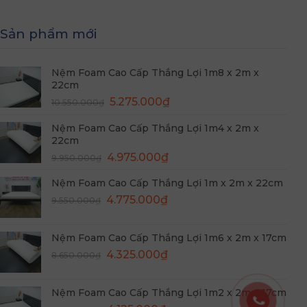
Sản phẩm mới
Nệm Foam Cao Cấp Thắng Lợi 1m8 x 2m x
22cm
Giá
Giá
5.275.000
₫
10.550.000
₫
gốc
hiện
Nệm Foam Cao Cấp Thắng Lợi 1m4 x 2m x
là:
tại
22cm
10.550.000₫.
là:
Giá
Giá
4.975.000
₫
5.275.000₫.
9.950.000
₫
gốc
hiện
Nệm Foam Cao Cấp Thắng Lợi 1m x 2m x 22cm
là:
tại
Giá
Giá
9.950.000₫.
4.775.000
₫
là:
9.550.000
₫
gốc
hiện
4.975.000₫.
là:
tại
Nệm Foam Cao Cấp Thắng Lợi 1m6 x 2m x 17cm
9.550.000₫.
là:
Giá
Giá
4.325.000
₫
8.650.000
₫
4.775.000₫.
gốc
hiện
là:
tại
Nệm Foam Cao Cấp Thắng Lợi 1m2 x 2m x 17cm
8.650.000₫.
là: