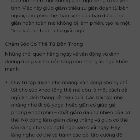
tạo cho mình một không gian ngủ riêng tư và yên
tĩnh. Việc này giúp giảm thiểu sự gián đoạn từ bên
ngoài, cho phép hệ thần kinh của bạn được thư
giãn hoàn toàn mà không bị làm phiền, tạo ra một
“khu vực an toàn” cho giấc ngủ.
Chăm Sóc Cơ Thể Từ Bên Trong
Những thói quen hằng ngày về vận động và dinh
dưỡng đóng vai trò nền tảng cho một giấc ngủ khỏe
mạnh.
Duy trì tập luyện nhẹ nhàng: Vận động không chỉ
tốt cho sức khỏe tổng thể mà còn là một cách dễ
ngủ khi đến tháng rất hiệu quả. Các bài tập nhẹ
nhàng như đi bộ, yoga, hoặc giãn cơ giúp giải
phóng endorphin – chất giảm đau tự nhiên của cơ
thể. Nó cũng làm giảm căng thẳng và giúp cơ thể
sẵn sàng cho việc nghỉ ngơi vào cuối ngày. Hãy
lắng nghe cơ thể và tránh các bài tập cường độ