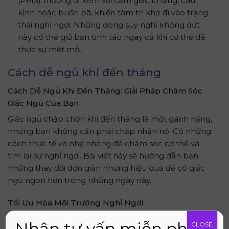
(PMS) thường đi kèm với cảm giác lo lắng, cáu
kỉnh hoặc buồn bã, khiến tâm trí khó đi vào trạng
thái nghỉ ngơi. Những dòng suy nghĩ không dứt
này có thể giữ bạn tỉnh táo ngay cả khi cơ thể đã
thực sự mệt mỏi.
Cách dễ ngủ khi đến tháng
Cách Dễ Ngủ Khi Đến Tháng: Giải Pháp Chăm Sóc
Giấc Ngủ Của Bạn
Giấc ngủ chập chờn khi đến tháng là một gánh nặng,
nhưng bạn không cần phải chấp nhận nó. Có những
cách thực tế và nhẹ nhàng để chăm sóc cơ thể và
tìm lại sự nghỉ ngơi. Bài viết này sẽ hướng dẫn bạn
những thay đổi đơn giản nhưng hiệu quả để có giấc
ngủ ngon hơn trong những ngày này.
Tối Ưu Hóa Môi Trường Nghỉ Ngơi
Môi trường xung quanh có tác động lớn đến chất
Nhận tư vấn miễn phí
CLOSE