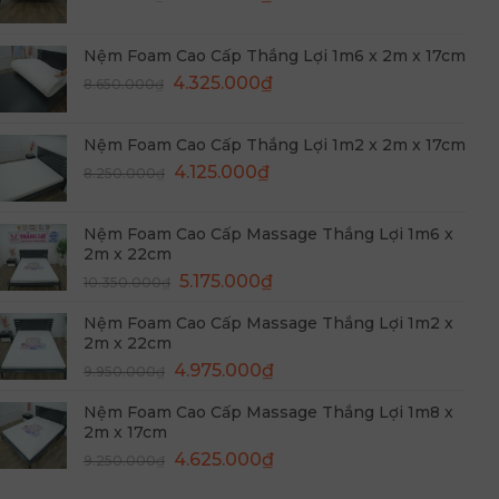
gốc
hiện
4.975.000₫.
là:
tại
Nệm Foam Cao Cấp Thắng Lợi 1m6 x 2m x 17cm
9.550.000₫.
là:
Giá
Giá
4.325.000
₫
8.650.000
₫
4.775.000₫.
gốc
hiện
là:
tại
Nệm Foam Cao Cấp Thắng Lợi 1m2 x 2m x 17cm
8.650.000₫.
là:
Giá
Giá
4.125.000
₫
8.250.000
₫
4.325.000₫.
gốc
hiện
là:
tại
Nệm Foam Cao Cấp Massage Thắng Lợi 1m6 x
8.250.000₫.
là:
2m x 22cm
4.125.000₫.
Giá
Giá
5.175.000
₫
10.350.000
₫
gốc
hiện
Nệm Foam Cao Cấp Massage Thắng Lợi 1m2 x
là:
tại
2m x 22cm
10.350.000₫.
là:
Giá
Giá
4.975.000
₫
9.950.000
₫
5.175.000₫.
gốc
hiện
Nệm Foam Cao Cấp Massage Thắng Lợi 1m8 x
là:
tại
2m x 17cm
9.950.000₫.
là:
Giá
Giá
4.625.000
₫
9.250.000
₫
4.975.000₫.
gốc
hiện