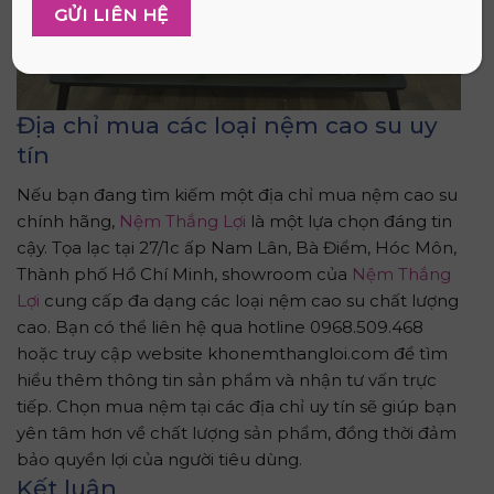
Địa chỉ mua các loại nệm cao su uy
tín
Nếu bạn đang tìm kiếm một địa chỉ mua nệm cao su
chính hãng,
Nệm Thắng Lợi
là một lựa chọn đáng tin
cậy. Tọa lạc tại 27/1c ấp Nam Lân, Bà Điểm, Hóc Môn,
Thành phố Hồ Chí Minh, showroom của
Nệm Thắng
Lợi
cung cấp đa dạng các loại nệm cao su chất lượng
cao. Bạn có thể liên hệ qua hotline 0968.509.468
hoặc truy cập website khonemthangloi.com để tìm
hiểu thêm thông tin sản phẩm và nhận tư vấn trực
tiếp. Chọn mua nệm tại các địa chỉ uy tín sẽ giúp bạn
yên tâm hơn về chất lượng sản phẩm, đồng thời đảm
bảo quyền lợi của người tiêu dùng.
Kết luận