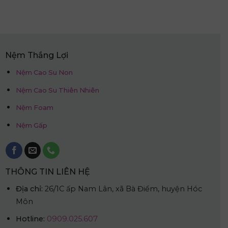
là:
tại
9.250.000₫.
là:
4.625.000₫.
Nệm Thắng Lợi
Nệm Cao Su Non
Nệm Cao Su Thiên Nhiên
Nệm Foam
Nệm Gấp
THÔNG TIN LIÊN HỆ
Địa chỉ:
26/1C ấp Nam Lân, xã Bà Điểm, huyện Hóc
Môn
Hotline:
0909.025.607