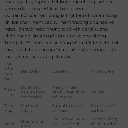
nhân tạo, là giải pháp tiết kiệm hơn nhưng lại kém
bền và đàn hồi so với loại thiên nhiên.
Độ đàn hồi của nệm cũng là một tiêu chí quan trọng
khi lựa chọn. Nệm cao su mềm thường phù hợp với
người lớn tuổi hoặc những ai có vấn đề về xương
khớp, mang lại cảm giác ôm trọn và nhẹ nhàng.
Trong khi đó, nệm cao su cứng hỗ trợ tốt hơn cho cột
sống, thích hợp cho người trẻ tuổi hoặc những ai cần
một bề mặt nằm vững chắc hơn.
Loại
Nệm
Đặc Điểm
Ưu Điểm
Nhược Điểm
Cao
Su
Độ đàn hồi
Kháng khuẩn,
Thiên
cao, an toàn,
bền bỉ, thân thiện
Giá cao
Nhiên
thoáng khí
môi trường
Tổng
Giá thành
Chi phí thấp, dễ
Độ bền và đàn
Hợp
hợp lý
sản xuất
hồi kém
Phù hợp với người
Có thể không
Nhẹ nhàng,
Mềm
lớn tuổi, vấn đề
đủ hỗ trợ cho
êm ái