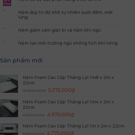
Th4
Nệm duy trì độ khô tự nhiên suốt đêm, mát
lưng
Nệm giảm cảm giác bí và hầm khi ngủ
Nệm tạo môi trường ngủ không tích khí nóng
Sản phẩm mới
Nệm Foam Cao Cấp Thắng Lợi 1m8 x 2m x
22cm
Giá
Giá
5.275.000
₫
10.550.000
₫
gốc
hiện
Nệm Foam Cao Cấp Thắng Lợi 1m4 x 2m x
là:
tại
22cm
10.550.000₫.
là:
Giá
Giá
4.975.000
₫
5.275.000₫.
9.950.000
₫
gốc
hiện
Nệm Foam Cao Cấp Thắng Lợi 1m x 2m x 22cm
là:
tại
Giá
Giá
9.950.000₫.
4.775.000
₫
là:
9.550.000
₫