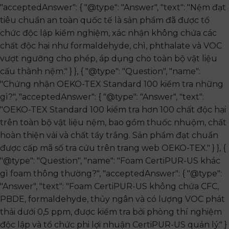
"acceptedAnswer": { "@type": "Answer", "text": "Nệm đạt
tiêu chuẩn an toàn quốc tế là sản phẩm đã được tổ
chức độc lập kiểm nghiệm, xác nhận không chứa các
chất độc hại như formaldehyde, chì, phthalate và VOC
vượt ngưỡng cho phép, áp dụng cho toàn bộ vật liệu
cấu thành nệm." } }, { "@type": "Question", "name":
"Chứng nhận OEKO-TEX Standard 100 kiểm tra những
gì?", "acceptedAnswer": { "@type": "Answer", "text":
"OEKO-TEX Standard 100 kiểm tra hơn 100 chất độc hại
trên toàn bộ vật liệu nệm, bao gồm thuốc nhuộm, chất
hoàn thiện vải và chất tẩy trắng. Sản phẩm đạt chuẩn
được cấp mã số tra cứu trên trang web OEKO-TEX." } }, {
"@type": "Question", "name": "Foam CertiPUR-US khác
gì foam thông thường?", "acceptedAnswer": { "@type":
"Answer", "text": "Foam CertiPUR-US không chứa CFC,
PBDE, formaldehyde, thủy ngân và có lượng VOC phát
thải dưới 0,5 ppm, được kiểm tra bởi phòng thí nghiệm
độc lập và tổ chức phi lợi nhuận CertiPUR-US quản lý." }