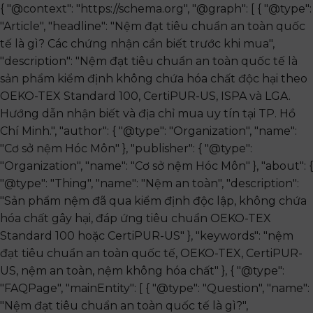
{ "@context": "https://schema.org", "@graph": [ { "@type":
"Article", "headline": "Nệm đạt tiêu chuẩn an toàn quốc
tế là gì? Các chứng nhận cần biết trước khi mua",
"description": "Nệm đạt tiêu chuẩn an toàn quốc tế là
sản phẩm kiểm định không chứa hóa chất độc hại theo
OEKO-TEX Standard 100, CertiPUR-US, ISPA và LGA.
Hướng dẫn nhận biết và địa chỉ mua uy tín tại TP. Hồ
Chí Minh.", "author": { "@type": "Organization", "name":
"Cơ sở nệm Hóc Môn" }, "publisher": { "@type":
"Organization", "name": "Cơ sở nệm Hóc Môn" }, "about": {
"@type": "Thing", "name": "Nệm an toàn", "description":
"Sản phẩm nệm đã qua kiểm định độc lập, không chứa
hóa chất gây hại, đáp ứng tiêu chuẩn OEKO-TEX
Standard 100 hoặc CertiPUR-US" }, "keywords": "nệm
đạt tiêu chuẩn an toàn quốc tế, OEKO-TEX, CertiPUR-
US, nệm an toàn, nệm không hóa chất" }, { "@type":
"FAQPage", "mainEntity": [ { "@type": "Question", "name":
"Nệm đạt tiêu chuẩn an toàn quốc tế là gì?",