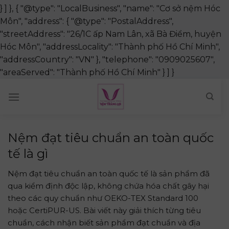
} ] }, { "@type": "LocalBusiness", "name": "Cơ sở nệm Hóc
Môn", "address": { "@type": "PostalAddress",
"streetAddress": "26/1C ấp Nam Lân, xã Bà Điểm, huyện
Hóc Môn", "addressLocality": "Thành phố Hồ Chí Minh",
"addressCountry": "VN" }, "telephone": "0909025607",
Skip
"areaServed": "Thành phố Hồ Chí Minh" } ] }
to
content
Nệm đạt tiêu chuẩn an toàn quốc
tế là gì
Nệm đạt tiêu chuẩn an toàn quốc tế là sản phẩm đã
qua kiểm định độc lập, không chứa hóa chất gây hại
theo các quy chuẩn như OEKO-TEX Standard 100
hoặc CertiPUR-US. Bài viết này giải thích từng tiêu
chuẩn, cách nhận biết sản phẩm đạt chuẩn và địa