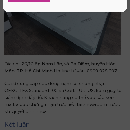
Địa chỉ:
26/1C ấp Nam Lân, xã Bà Điểm, huyện Hóc
Môn, TP. Hồ Chí Minh
Hotline tư vấn:
0909.025.607
Cơ sở cung cấp các dòng nệm có chứng nhận
OEKO-TEX Standard 100 và CertiPUR-US, kèm giấy tờ
kiểm định đầy đủ. Khách hàng có thể yêu cầu xem
mã tra cứu chứng nhận trực tiếp tại showroom trước
khi quyết định mua.
Kết luận