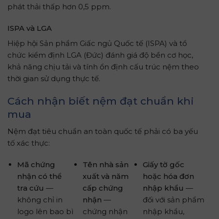
phát thải thấp hơn 0,5 ppm.
ISPA và LGA
Hiệp hội Sản phẩm Giấc ngủ Quốc tế (ISPA) và tổ
chức kiểm định LGA (Đức) đánh giá độ bền cơ học,
khả năng chịu tải và tính ổn định cấu trúc nệm theo
thời gian sử dụng thực tế.
Cách nhận biết nệm đạt chuẩn khi
mua
Nệm đạt tiêu chuẩn an toàn quốc tế phải có ba yếu
tố xác thực:
Mã chứng
Tên nhà sản
Giấy tờ gốc
nhận có thể
xuất và năm
hoặc hóa đơn
tra cứu
—
cấp chứng
nhập khẩu
—
không chỉ in
nhận
—
đối với sản phẩm
logo lên bao bì
chứng nhận
nhập khẩu,