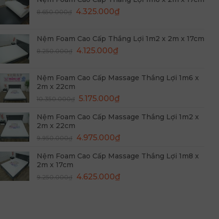
9.550.000₫.
là:
Giá
Giá
4.325.000
₫
8.650.000
₫
4.775.000₫.
gốc
hiện
là:
tại
Nệm Foam Cao Cấp Thắng Lợi 1m2 x 2m x 17cm
8.650.000₫.
là:
Giá
Giá
4.125.000
₫
8.250.000
₫
4.325.000₫.
gốc
hiện
là:
tại
Nệm Foam Cao Cấp Massage Thắng Lợi 1m6 x
8.250.000₫.
là:
2m x 22cm
4.125.000₫.
Giá
Giá
5.175.000
₫
10.350.000
₫
gốc
hiện
Nệm Foam Cao Cấp Massage Thắng Lợi 1m2 x
là:
tại
2m x 22cm
10.350.000₫.
là:
Giá
Giá
4.975.000
₫
9.950.000
₫
5.175.000₫.
gốc
hiện
Nệm Foam Cao Cấp Massage Thắng Lợi 1m8 x
là:
tại
2m x 17cm
9.950.000₫.
là:
Giá
Giá
4.625.000
₫
9.250.000
₫
4.975.000₫.
gốc
hiện
là:
tại
9.250.000₫.
là:
4.625.000₫.