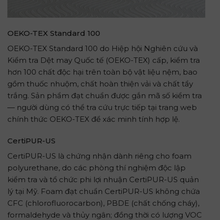
OEKO-TEX Standard 100
OEKO-TEX Standard 100 do Hiệp hội Nghiên cứu và
Kiểm tra Dệt may Quốc tế (OEKO-TEX) cấp, kiểm tra
hơn 100 chất độc hại trên toàn bộ vật liệu nệm, bao
gồm thuốc nhuộm, chất hoàn thiện vải và chất tẩy
trắng. Sản phẩm đạt chuẩn được gắn mã số kiểm tra
— người dùng có thể tra cứu trực tiếp tại trang web
chính thức OEKO-TEX để xác minh tính hợp lệ.
CertiPUR-US
CertiPUR-US là chứng nhận dành riêng cho foam
polyurethane, do các phòng thí nghiệm độc lập
kiểm tra và tổ chức phi lợi nhuận CertiPUR-US quản
lý tại Mỹ. Foam đạt chuẩn CertiPUR-US không chứa
CFC (chlorofluorocarbon), PBDE (chất chống cháy),
formaldehyde và thủy ngân; đồng thời có lượng VOC