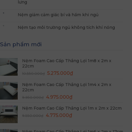
lưng
Nệm giảm cảm giác bí và hầm khi ngủ
Nệm tạo môi trường ngủ không tích khí nóng
Sản phẩm mới
Nệm Foam Cao Cấp Thắng Lợi 1m8 x 2m x
22cm
Giá
Giá
5.275.000
₫
10.550.000
₫
gốc
hiện
Nệm Foam Cao Cấp Thắng Lợi 1m4 x 2m x
là:
tại
22cm
10.550.000₫.
là:
Giá
Giá
4.975.000
₫
5.275.000₫.
9.950.000
₫
gốc
hiện
Nệm Foam Cao Cấp Thắng Lợi 1m x 2m x 22cm
là:
tại
Giá
Giá
9.950.000₫.
4.775.000
₫
là:
9.550.000
₫
gốc
hiện
4.975.000₫.
là:
tại
Nệm Foam Cao Cấp Thắng Lợi 1m6 x 2m x 17cm