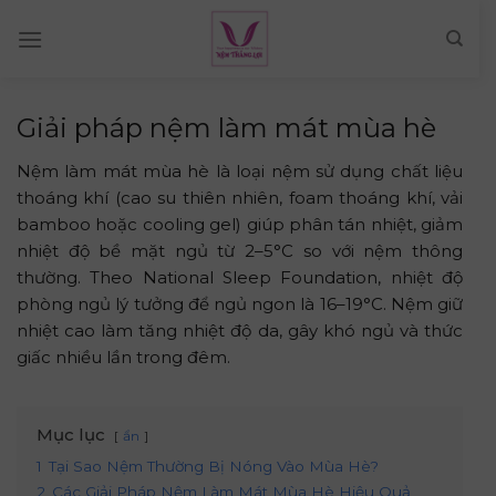
Skip
to
content
Giải pháp nệm làm mát mùa hè
Nệm làm mát mùa hè là loại nệm sử dụng chất liệu
thoáng khí (cao su thiên nhiên, foam thoáng khí, vải
bamboo hoặc cooling gel) giúp phân tán nhiệt, giảm
nhiệt độ bề mặt ngủ từ 2–5°C so với nệm thông
thường. Theo National Sleep Foundation, nhiệt độ
phòng ngủ lý tưởng để ngủ ngon là 16–19°C. Nệm giữ
nhiệt cao làm tăng nhiệt độ da, gây khó ngủ và thức
giấc nhiều lần trong đêm.
Mục lục
ẩn
1
Tại Sao Nệm Thường Bị Nóng Vào Mùa Hè?
2
Các Giải Pháp Nệm Làm Mát Mùa Hè Hiệu Quả