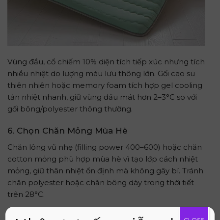
Vùng đầu, cổ chiếm 10% diện tích tiếp xúc nhưng tích
nhiều nhiệt do lượng máu lưu thông lớn. Gối cao su
thiên nhiên hoặc memory foam tích hợp gel cooling
tản nhiệt nhanh, giữ vùng đầu mát hơn 2–3°C so với
gối bông/polyester thông thường.
6. Chọn Chăn Mỏng Mùa Hè
Chăn lông vũ nhẹ (filling power 400–600) hoặc chăn
cotton mỏng phù hợp mùa hè vì tạo lớp cách nhiệt
mỏng, giữ thân nhiệt ổn định mà không gây bí. Tránh
chăn polyester hoặc chăn bông dày trong thời tiết
trên 28°C.
Nên Đầu Tư Nệm Làm Mát Mới Hay Chỉ Cần Thay
CLOSE