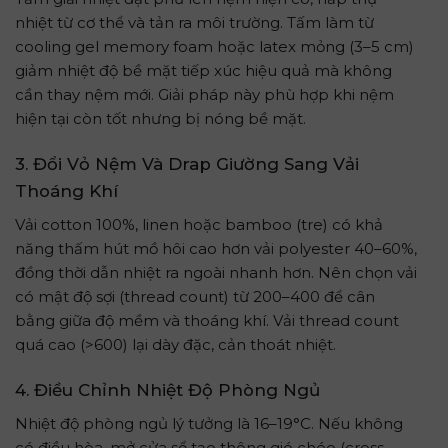
nhiệt từ cơ thể và tản ra môi trường. Tấm làm từ
cooling gel memory foam hoặc latex mỏng (3–5 cm)
giảm nhiệt độ bề mặt tiếp xúc hiệu quả mà không
cần thay nệm mới. Giải pháp này phù hợp khi nệm
hiện tại còn tốt nhưng bị nóng bề mặt.
3. Đổi Vỏ Nệm Và Drap Giường Sang Vải
Thoáng Khí
Vải cotton 100%, linen hoặc bamboo (tre) có khả
năng thấm hút mồ hôi cao hơn vải polyester 40–60%,
đồng thời dẫn nhiệt ra ngoài nhanh hơn. Nên chọn vải
có mật độ sợi (thread count) từ 200–400 để cân
bằng giữa độ mềm và thoáng khí. Vải thread count
quá cao (>600) lại dày đặc, cản thoát nhiệt.
4. Điều Chỉnh Nhiệt Độ Phòng Ngủ
Nhiệt độ phòng ngủ lý tưởng là 16–19°C. Nếu không
có điều hòa, mở cửa sổ tạo thông gió chéo (cross-