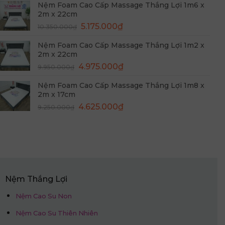
Nệm Foam Cao Cấp Massage Thắng Lợi 1m6 x
8.250.000₫.
là:
2m x 22cm
4.125.000₫.
Giá
Giá
5.175.000
₫
10.350.000
₫
gốc
hiện
Nệm Foam Cao Cấp Massage Thắng Lợi 1m2 x
là:
tại
2m x 22cm
10.350.000₫.
là:
Giá
Giá
4.975.000
₫
9.950.000
₫
5.175.000₫.
gốc
hiện
Nệm Foam Cao Cấp Massage Thắng Lợi 1m8 x
là:
tại
2m x 17cm
9.950.000₫.
là:
Giá
Giá
4.625.000
₫
9.250.000
₫
4.975.000₫.
gốc
hiện
là:
tại
9.250.000₫.
là:
4.625.000₫.
Nệm Thắng Lợi
Nệm Cao Su Non
Nệm Cao Su Thiên Nhiên