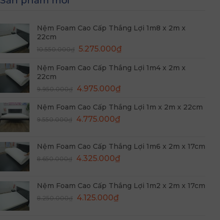
Sản phẩm mới
Nệm Foam Cao Cấp Thắng Lợi 1m8 x 2m x
22cm
Giá
Giá
5.275.000
₫
10.550.000
₫
gốc
hiện
Nệm Foam Cao Cấp Thắng Lợi 1m4 x 2m x
là:
tại
22cm
10.550.000₫.
là:
Giá
Giá
4.975.000
₫
5.275.000₫.
9.950.000
₫
gốc
hiện
Nệm Foam Cao Cấp Thắng Lợi 1m x 2m x 22cm
là:
tại
Giá
Giá
9.950.000₫.
4.775.000
₫
là:
9.550.000
₫
gốc
hiện
4.975.000₫.
là:
tại
Nệm Foam Cao Cấp Thắng Lợi 1m6 x 2m x 17cm
9.550.000₫.
là:
Giá
Giá
4.325.000
₫
8.650.000
₫
4.775.000₫.
gốc
hiện
là:
tại
Nệm Foam Cao Cấp Thắng Lợi 1m2 x 2m x 17cm
8.650.000₫.
là:
Giá
Giá
4.125.000
₫
8.250.000
₫
4.325.000₫.
gốc
hiện
là:
tại