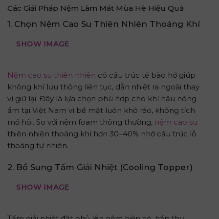
Các Giải Pháp Nệm Làm Mát Mùa Hè Hiệu Quả
1. Chọn Nệm Cao Su Thiên Nhiên Thoáng Khí
SHOW IMAGE
Nệm cao su thiên nhiên
có cấu trúc tế bào hở giúp
không khí lưu thông liên tục, dẫn nhiệt ra ngoài thay
vì giữ lại. Đây là lựa chọn phù hợp cho khí hậu nóng
ẩm tại Việt Nam vì bề mặt luôn khô ráo, không tích
mồ hôi. So với nệm foam thông thường,
nệm cao su
thiên nhiên thoáng khí hơn 30–40% nhờ cấu trúc lỗ
thoáng tự nhiên.
2. Bổ Sung Tấm Giải Nhiệt (Cooling Topper)
SHOW IMAGE
Tấm giải nhiệt đặt phủ lên nệm hiện có, hấp thụ