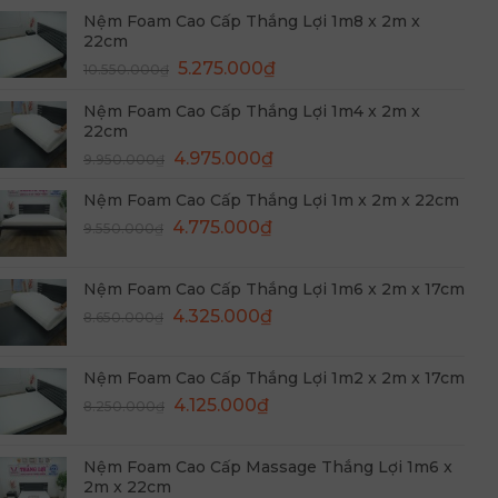
Nệm Foam Cao Cấp Thắng Lợi 1m8 x 2m x
22cm
Giá
Giá
5.275.000
₫
10.550.000
₫
gốc
hiện
Nệm Foam Cao Cấp Thắng Lợi 1m4 x 2m x
là:
tại
22cm
10.550.000₫.
là:
Giá
Giá
4.975.000
₫
5.275.000₫.
9.950.000
₫
gốc
hiện
Nệm Foam Cao Cấp Thắng Lợi 1m x 2m x 22cm
là:
tại
Giá
Giá
9.950.000₫.
4.775.000
₫
là:
9.550.000
₫
gốc
hiện
4.975.000₫.
là:
tại
Nệm Foam Cao Cấp Thắng Lợi 1m6 x 2m x 17cm
9.550.000₫.
là:
Giá
Giá
4.325.000
₫
8.650.000
₫
4.775.000₫.
gốc
hiện
là:
tại
Nệm Foam Cao Cấp Thắng Lợi 1m2 x 2m x 17cm
8.650.000₫.
là:
Giá
Giá
4.125.000
₫
8.250.000
₫
4.325.000₫.
gốc
hiện
là:
tại
Nệm Foam Cao Cấp Massage Thắng Lợi 1m6 x
8.250.000₫.
là:
2m x 22cm
4.125.000₫.