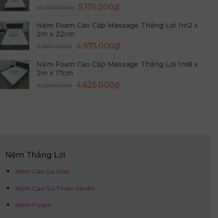
Giá
Giá
5.175.000
₫
10.350.000
₫
gốc
hiện
Nệm Foam Cao Cấp Massage Thắng Lợi 1m2 x
là:
tại
2m x 22cm
10.350.000₫.
là:
Giá
Giá
4.975.000
₫
9.950.000
₫
5.175.000₫.
gốc
hiện
Nệm Foam Cao Cấp Massage Thắng Lợi 1m8 x
là:
tại
2m x 17cm
9.950.000₫.
là:
Giá
Giá
4.625.000
₫
9.250.000
₫
4.975.000₫.
gốc
hiện
là:
tại
9.250.000₫.
là:
4.625.000₫.
Nệm Thắng Lợi
Nệm Cao Su Non
Nệm Cao Su Thiên Nhiên
Nệm Foam